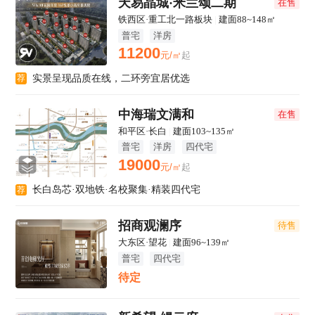
天易晶城·米兰颂二期
在售
铁西区·重工北一路板块
|
建面88~148㎡
普宅
洋房
11200
元/㎡
起
实景呈现品质在线，二环旁宜居优选
荐
中海瑞文满和
在售
和平区·长白
|
建面103~135㎡
普宅
洋房
四代宅
19000
元/㎡
起
长白岛芯·双地铁·名校聚集·精装四代宅
荐
招商观澜序
待售
大东区·望花
|
建面96~139㎡
普宅
四代宅
待定