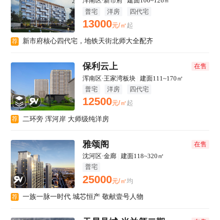
浑南区·新市府
|
建面106~126㎡
普宅
洋房
四代宅
13000
元/㎡
起
新市府核心四代宅，地铁天街北师大全配齐
荐
保利云上
在售
浑南区·王家湾板块
|
建面111~170㎡
普宅
洋房
四代宅
12500
元/㎡
起
二环旁 浑河岸 大师级纯洋房
荐
雅颂阁
在售
沈河区·金廊
|
建面118~320㎡
普宅
25000
元/㎡
均
一族一脉一时代 城芯恒产 敬献壹号人物
荐