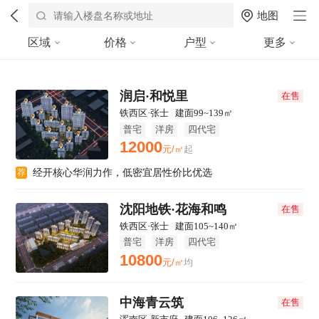
地图
区域
价格
户型
更多
润启·和悦里
在售
铁西区·张士
|
建面99~139㎡
普宅
洋房
四代宅
12000
元/㎡
起
经开核心华润力作，低密宜居性价比优选
荐
沈阳地铁·花海和鸣
在售
铁西区·张士
|
建面105~140㎡
普宅
洋房
四代宅
10800
元/㎡
均
中海青云筑
在售