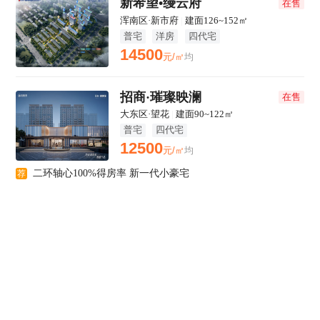
新希望•缦云府
在售
浑南区·新市府
|
建面126~152㎡
普宅
洋房
四代宅
14500
元/㎡
均
招商·璀璨映澜
在售
大东区·望花
|
建面90~122㎡
普宅
四代宅
12500
元/㎡
均
二环轴心100%得房率 新一代小豪宅
荐
中海·瑞文熙和
在售
皇姑区·北行
|
建面94-143㎡
普宅
洋房
四代宅
23000
元/㎡
起
皇姑一环低密精装，岐山一校+43中双总校
荐