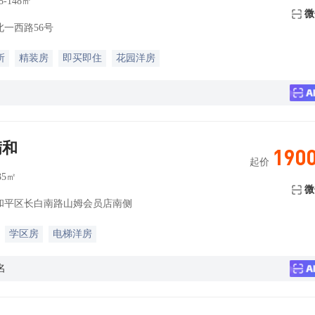
8-148㎡
微
一西路56号
所
精装房
即买即住
花园洋房
满和
190
起价
35㎡
微
和平区长白南路山姆会员店南侧
学区房
电梯洋房
名