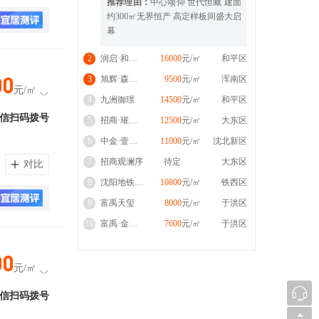
推荐理由：
中心颂仰 世代恒藏 建面
约300㎡无界恒产 高定样板间盛大启
幕
2
润启·和平里
16000
元/㎡
和平区
00
3
旭辉·森屿暖树
9500
元/㎡
浑南区
元/㎡
4
九洲御璟
14500
元/㎡
和平区
信扫码拨号
5
招商·璀璨映澜
12500
元/㎡
大东区
6
中金·壹号院
11000
元/㎡
沈北新区
7
招商观澜序
待定
大东区
对比
8
沈阳地铁·花海和鸣
10800
元/㎡
铁西区
9
富禹天玺
8000
元/㎡
于洪区
10
富禹·金科繁梦里
7600
元/㎡
于洪区
00
元/㎡
信扫码拨号