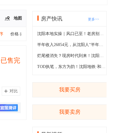
房产快讯
地图
更多>>
沈阳本地实操｜风口已至！老房别乱卖，最新置换机会解读
序
价格
半年收入26854元，从沈阳人“半年账”看楼市真实购买力
烂尾楼消失？现房时代到来！沈阳买房人终于不用再“赌”了
房已售完
TOD执笔，东方为韵！沈阳地铁·和悦东方启卷大东人居新篇
我要买房
对比
我要卖房