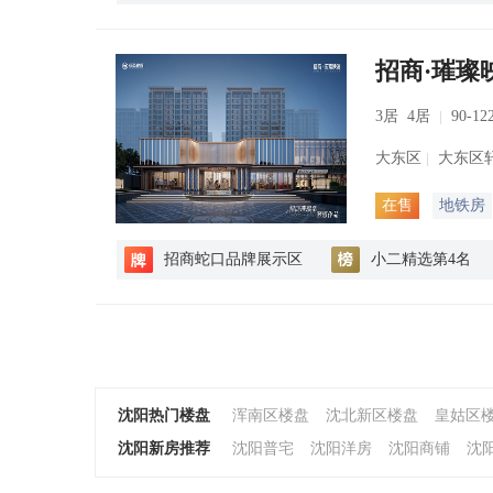
招商·璀璨
3居 4居
90-12
大东区
大东区轩
在售
地铁房
招商蛇口品牌展示区
小二精选第4名
沈阳热门楼盘
浑南区楼盘
沈北新区楼盘
皇姑区
沈阳新房推荐
沈阳普宅
沈阳洋房
沈阳商铺
沈