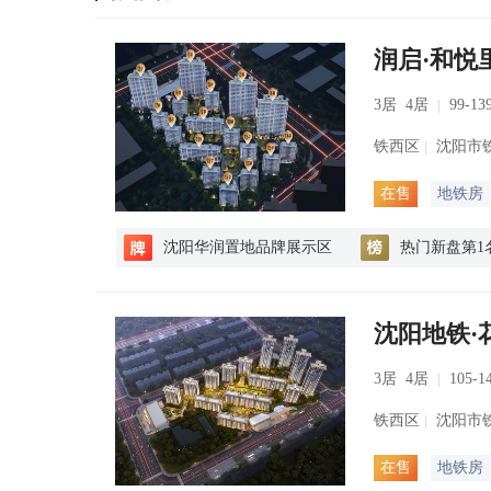
润启·和悦
3居 4居
99-13
铁西区
沈阳市
在售
地铁房
沈阳华润置地品牌展示区
热门新盘第1
沈阳地铁·
3居 4居
105-1
铁西区
沈阳市铁
在售
地铁房