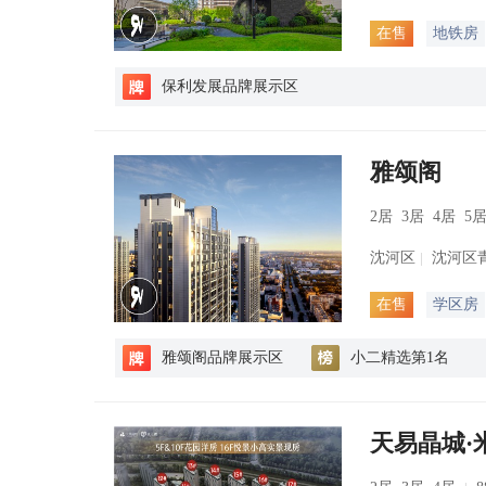
在售
地铁房
保利发展品牌展示区
雅颂阁
2居 3居 4居 5
沈河区
沈河区青
在售
学区房
雅颂阁品牌展示区
小二精选第1名
天易晶城·