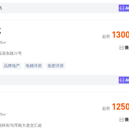
名
筑
130
起价
26㎡
微
深东路21号
品牌地产
电梯洋房
低密洋房
125
起价
70㎡
微
祝科街与浑南大道交汇处