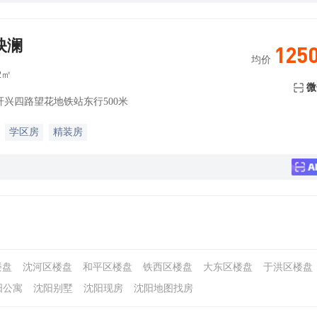
映澜
125
均价
2㎡
微
兴四路望花地铁站东行500米
学区房
精装房
楼盘
沈河区楼盘
和平区楼盘
铁西区楼盘
大东区楼盘
于洪区楼盘
阳公寓
沈阳别墅
沈阳现房
沈阳地图找房