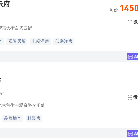
云府
145
均价
微
智慧大街白塔四街
产
观景居所
电梯洋房
低密洋房
序
9㎡
微
北大营街与观泉路交汇处
品牌地产
精装房