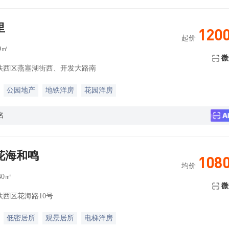
里
120
起价
9㎡
微
铁西区燕塞湖街西、开发大路南
公园地产
地铁洋房
花园洋房
名
花海和鸣
108
均价
40㎡
微
西区花海路10号
低密居所
观景居所
电梯洋房