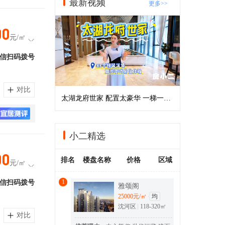
最新视频
更多>>
00
元/㎡
信扫码拨号
对比
太湖龙府世家 配置太豪华 一梯一户+双露台
小二精选
00
排名
楼盘名称
价格
区域
元/㎡
1
信扫码拨号
雅颂阁
25000
元/㎡
均
沈河区
118-320㎡
对比