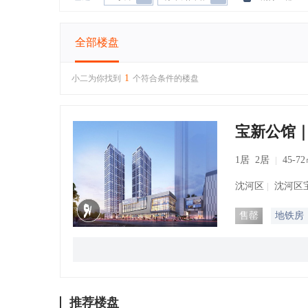
全部楼盘
1
小二为你找到
个符合条件的楼盘
宝新公馆｜V
1居 2居
45-7
沈河区
沈河区宝
售罄
地铁房
推荐楼盘