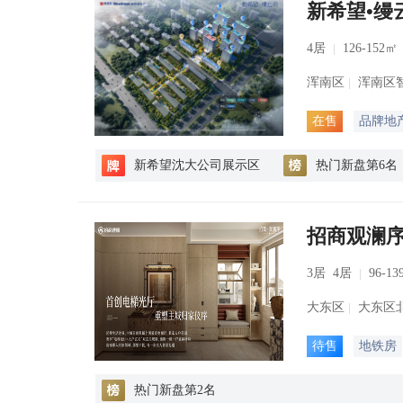
新希望•缦
4居
126-152㎡
浑南区
浑南区
在售
品牌地
新希望沈大公司展示区
热门新盘第6名
招商观澜
3居 4居
96-13
大东区
大东区
待售
地铁房
热门新盘第2名