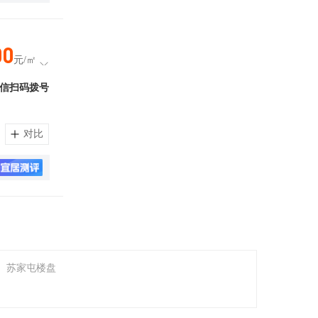
00
元/㎡
信扫码拨号
对比
苏家屯楼盘