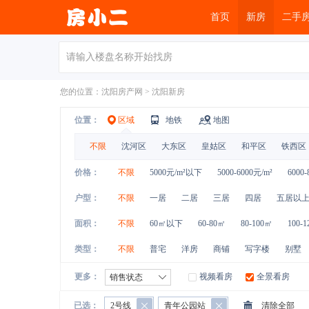
首页
新房
二手
您的位置：
沈阳房产网
>
沈阳新房
位置：
区域
地铁
地图
不限
沈河区
大东区
皇姑区
和平区
铁西区
价格：
不限
5000元/m²以下
5000-6000元/m²
6000-
户型：
不限
一居
二居
三居
四居
五居以
面积：
不限
60㎡以下
60-80㎡
80-100㎡
100-
类型：
不限
普宅
洋房
商铺
写字楼
别墅
更多：
视频看房
全景看房
销售状态
已选：
2号线
青年公园站
清除全部