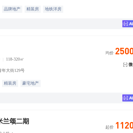
品牌地产
精装房
地铁洋房
250
均价
居
118-320㎡
微
年大街129号
精装房
豪宅地产
米兰颂二期
112
起价