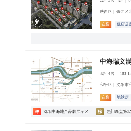
2居 3居 4居
8
铁西区
铁西区北
在售
低密居
中海瑞文
3居 4居
103-1
和平区
沈阳市
在售
地铁房
沈阳中海地产品牌展示区
热门新盘第3