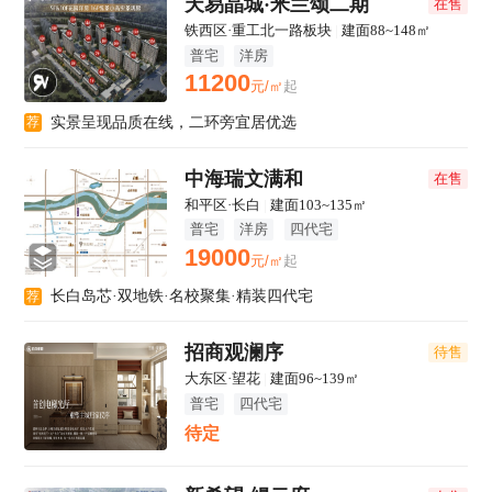
天易晶城·米兰颂二期
在售
铁西区·重工北一路板块
|
建面88~148㎡
普宅
洋房
11200
元/㎡
起
实景呈现品质在线，二环旁宜居优选
荐
中海瑞文满和
在售
和平区·长白
|
建面103~135㎡
普宅
洋房
四代宅
19000
元/㎡
起
长白岛芯·双地铁·名校聚集·精装四代宅
荐
招商观澜序
待售
大东区·望花
|
建面96~139㎡
普宅
四代宅
待定