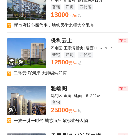
浑南区·新市府
|
建面106~126㎡
普宅
洋房
四代宅
13000
元/㎡
起
新市府核心四代宅，地铁天街北师大全配齐
荐
保利云上
在售
浑南区·王家湾板块
|
建面111~170㎡
普宅
洋房
四代宅
12500
元/㎡
起
二环旁 浑河岸 大师级纯洋房
荐
雅颂阁
在售
沈河区·金廊
|
建面118~320㎡
普宅
25000
元/㎡
均
一族一脉一时代 城芯恒产 敬献壹号人物
荐