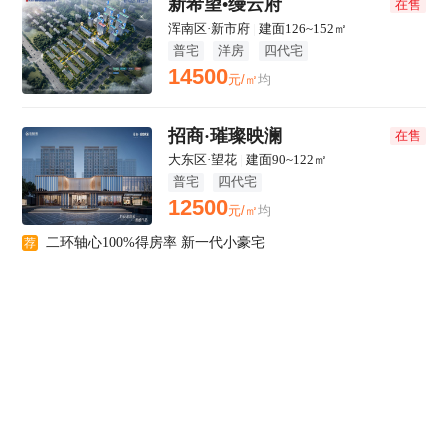
新希望•缦云府
在售
浑南区·新市府
|
建面126~152㎡
普宅
洋房
四代宅
14500
元/㎡
均
招商·璀璨映澜
在售
大东区·望花
|
建面90~122㎡
普宅
四代宅
12500
元/㎡
均
二环轴心100%得房率 新一代小豪宅
荐
中海·瑞文熙和
在售
皇姑区·北行
|
建面94-143㎡
普宅
洋房
四代宅
23000
元/㎡
起
皇姑一环低密精装，岐山一校+43中双总校
荐