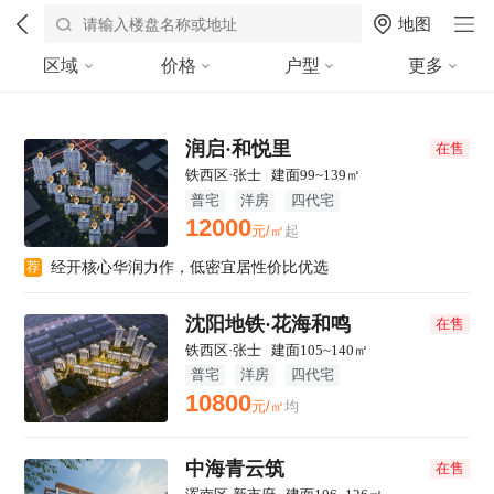
地图
区域
价格
户型
更多
润启·和悦里
在售
铁西区·张士
|
建面99~139㎡
普宅
洋房
四代宅
12000
元/㎡
起
经开核心华润力作，低密宜居性价比优选
荐
沈阳地铁·花海和鸣
在售
铁西区·张士
|
建面105~140㎡
普宅
洋房
四代宅
10800
元/㎡
均
中海青云筑
在售