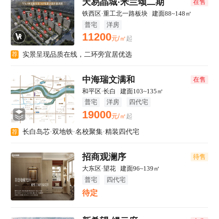
天易晶城·米兰颂二期
在售
铁西区·重工北一路板块
|
建面88~148㎡
普宅
洋房
11200
元/㎡
起
实景呈现品质在线，二环旁宜居优选
荐
中海瑞文满和
在售
和平区·长白
|
建面103~135㎡
普宅
洋房
四代宅
19000
元/㎡
起
长白岛芯·双地铁·名校聚集·精装四代宅
荐
招商观澜序
待售
大东区·望花
|
建面96~139㎡
普宅
四代宅
待定