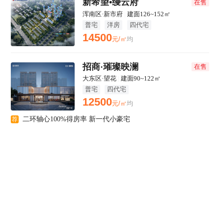
新希望•缦云府
在售
浑南区·新市府
|
建面126~152㎡
普宅
洋房
四代宅
14500
元/㎡
均
招商·璀璨映澜
在售
大东区·望花
|
建面90~122㎡
普宅
四代宅
12500
元/㎡
均
二环轴心100%得房率 新一代小豪宅
荐
中海·瑞文熙和
在售
皇姑区·北行
|
建面94-143㎡
普宅
洋房
四代宅
23000
元/㎡
起
皇姑一环低密精装，岐山一校+43中双总校
荐