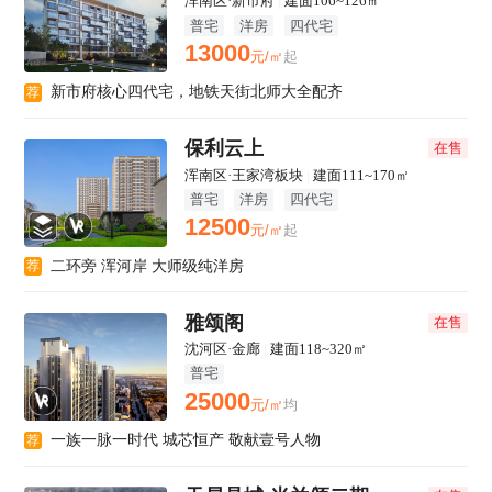
浑南区·新市府
|
建面106~126㎡
普宅
洋房
四代宅
13000
元/㎡
起
新市府核心四代宅，地铁天街北师大全配齐
荐
保利云上
在售
浑南区·王家湾板块
|
建面111~170㎡
普宅
洋房
四代宅
12500
元/㎡
起
二环旁 浑河岸 大师级纯洋房
荐
雅颂阁
在售
沈河区·金廊
|
建面118~320㎡
普宅
25000
元/㎡
均
一族一脉一时代 城芯恒产 敬献壹号人物
荐