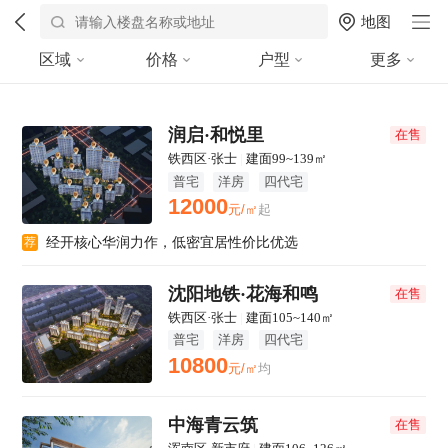
地图
区域
价格
户型
更多
润启·和悦里
在售
铁西区·张士
|
建面99~139㎡
普宅
洋房
四代宅
12000
元/㎡
起
经开核心华润力作，低密宜居性价比优选
荐
沈阳地铁·花海和鸣
在售
铁西区·张士
|
建面105~140㎡
普宅
洋房
四代宅
10800
元/㎡
均
中海青云筑
在售