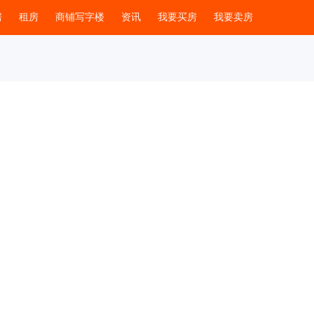
房
租房
商铺写字楼
资讯
我要买房
我要卖房