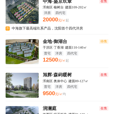
中海·盛京玖章
在售
浑南区·榆树台
|
建面109-202㎡
洋房
四代宅
20000
元/㎡
起
中海旗下最高端玖系产品，沈阳首个四代洋房
荐
金地·御湖台
待售
于洪区·丁香湖
|
建面110-140㎡
普宅
洋房
四代宅
12500
元/㎡
起
旭辉·森屿暖树
在售
浑南区·奥体中心
|
建面89-127㎡
普宅
洋房
四代宅
9500
元/㎡
均
润澜庭
在售