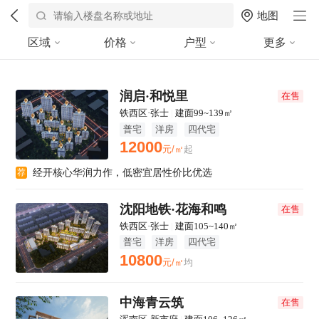
地图
区域
价格
户型
更多
润启·和悦里
在售
铁西区·张士
|
建面99~139㎡
普宅
洋房
四代宅
12000
元/㎡
起
经开核心华润力作，低密宜居性价比优选
荐
沈阳地铁·花海和鸣
在售
铁西区·张士
|
建面105~140㎡
普宅
洋房
四代宅
10800
元/㎡
均
中海青云筑
在售