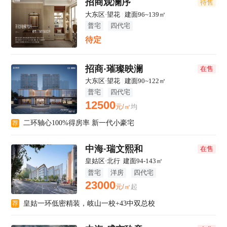
招商观澜序
待售
大东区·望花
|
建面96~139㎡
普宅
四代宅
待定
招商·璀璨映澜
在售
大东区·望花
|
建面90~122㎡
普宅
四代宅
12500
元/㎡
均
二环轴心100%得房率 新一代小豪宅
荐
中海·瑞文熙和
在售
皇姑区·北行
|
建面94-143㎡
普宅
洋房
四代宅
23000
元/㎡
起
皇姑一环低密精装，岐山一校+43中双总校
荐