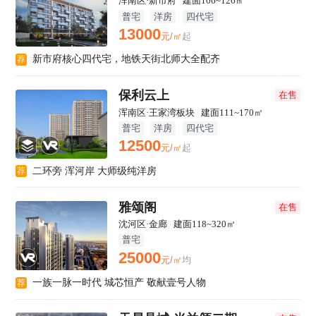
浑南区·新市府
|
建面106~126㎡
普宅
洋房
四代宅
13000
元/㎡
起
新市府核心四代宅，地铁天街北师大全配齐
荐
保利云上
在售
浑南区·王家湾板块
|
建面111~170㎡
普宅
洋房
四代宅
12500
元/㎡
起
二环旁 浑河岸 大师级纯洋房
荐
雅颂阁
在售
沈河区·金廊
|
建面118~320㎡
普宅
25000
元/㎡
均
一族一脉一时代 城芯恒产 敬献壹号人物
荐