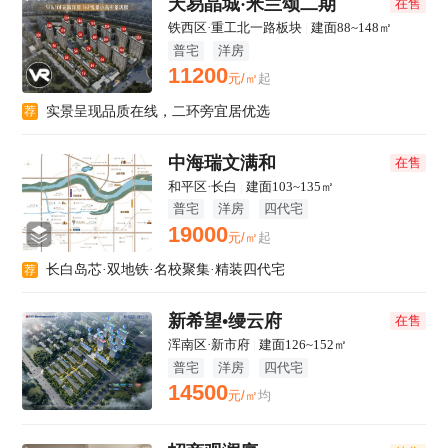
天易晶城·米兰颂二期
在售
铁西区·重工北一路板块
|
建面88~148㎡
普宅
洋房
11200
元/㎡
起
实景呈现品质在线，二环旁宜居优选
荐
中海瑞文满和
在售
和平区·长白
|
建面103~135㎡
普宅
洋房
四代宅
19000
元/㎡
起
长白岛芯·双地铁·名校聚集·精装四代宅
荐
新希望•缦云府
在售
浑南区·新市府
|
建面126~152㎡
普宅
洋房
四代宅
14500
元/㎡
均