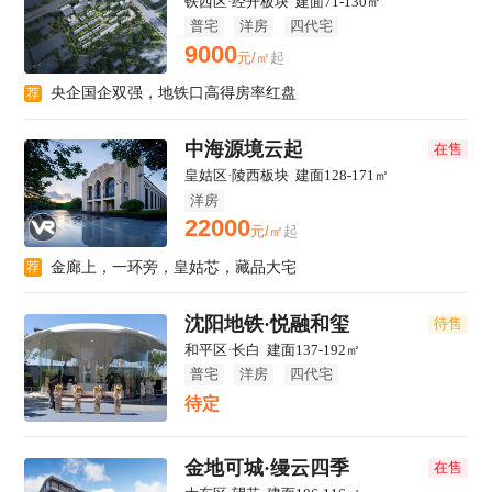
铁西区·经开板块
|
建面71-130㎡
普宅
洋房
四代宅
9000
元/㎡
起
央企国企双强，地铁口高得房率红盘
荐
中海源境云起
在售
皇姑区·陵西板块
|
建面128-171㎡
洋房
22000
元/㎡
起
金廊上，一环旁，皇姑芯，藏品大宅
荐
沈阳地铁·悦融和玺
待售
和平区·长白
|
建面137-192㎡
普宅
洋房
四代宅
待定
金地可城·缦云四季
在售