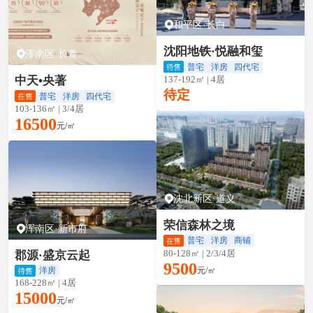
和平区·长白
沈阳地铁·悦融和玺
浑南区·长青
普宅
洋房
四代宅
137-192㎡ | 4居
中天•央著
待定
普宅
洋房
四代宅
103-136㎡ | 3/4居
16500
元/㎡
沈北新区·道义
荣信森林之境
浑南区·新市府
普宅
洋房
商铺
80-128㎡ | 2/3/4居
郡源·盛京云起
9500
元/㎡
洋房
168-228㎡ | 4居
15000
元/㎡