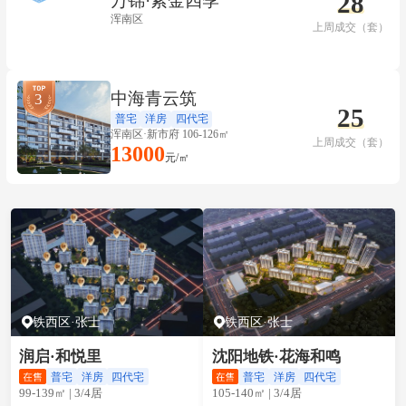
28
万锦·紫金四季
浑南区
上周成交（套）
中海青云筑
3
25
普宅
洋房
四代宅
浑南区·新市府 106-126㎡
上周成交（套）
13000
元/㎡
铁西区·张士
铁西区·张士
润启·和悦里
沈阳地铁·花海和鸣
普宅
洋房
四代宅
普宅
洋房
四代宅
99-139㎡ | 3/4居
105-140㎡ | 3/4居