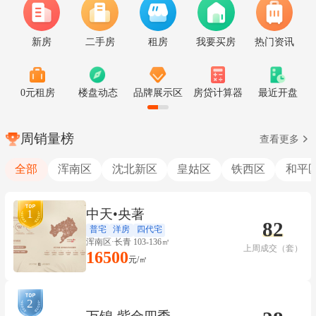
新房
二手房
租房
我要买房
热门资讯
0元租房
楼盘动态
品牌展示区
房贷计算器
最近开盘
周销量榜
查看更多
全部
浑南区
沈北新区
皇姑区
铁西区
和平
中天•央著
1
82
普宅
洋房
四代宅
浑南区·长青 103-136㎡
上周成交（套）
16500
元/㎡
2