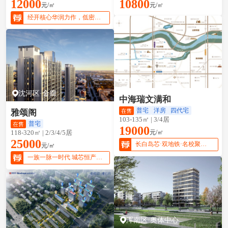
12000
10800
元/㎡
元/㎡
经开核心华润力作，低密宜居性价比优选
和平区·长白
沈河区·金廊
中海瑞文满和
普宅
洋房
四代宅
雅颂阁
103-135㎡ | 3/4居
普宅
19000
元/㎡
118-320㎡ | 2/3/4/5居
25000
长白岛芯·双地铁·名校聚集·精装四代宅
元/㎡
一族一脉一时代 城芯恒产 敬献壹号人物
浑南区·奥体中心