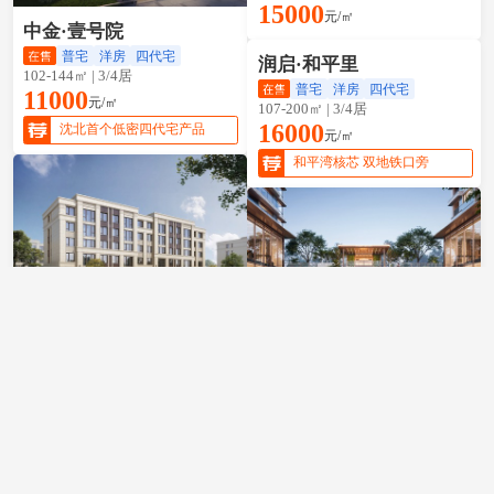
15000
元/㎡
和平区·和平湾
中金·壹号院
普宅
洋房
四代宅
润启·和平里
102-144㎡ | 3/4居
普宅
洋房
四代宅
11000
元/㎡
107-200㎡ | 3/4居
16000
沈北首个低密四代宅产品
元/㎡
和平湾核芯 双地铁口旁
浑南区·奥体中心
皇姑区·陵东
联美·玺悦
普宅
洋房
金地金城·阙云台二期
131-192㎡ | 3/4/5居
洋房
四代宅
18000
元/㎡
113-135㎡ | 3/4居
15000
贵隐繁华境 | 传世真洋房
元/㎡