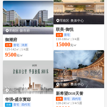
浑南区·奥体中心
联美·御悦
浑南区·新市府
普宅
110-180㎡ | 3/4居
御潮府
15000
元/㎡
普宅
洋房
125-142㎡ | 1/4居
9500
元/㎡
浑南区·奥体中心
沈河区·金廊板块
新希望D10天誉
普宅
四代宅
华强•盛京寳邸
128-241㎡ | 3/4/5居
普宅
四代宅