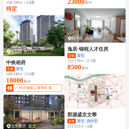
23000
158-290㎡ | 3/4居
元/㎡
待定
和平区·西塔
逸居·锦程人才住房
皇姑区·怒江街
普宅
110-139㎡ | 2/3居
中铁相府
8500
元/㎡
普宅
108-140㎡ | 3/4居
18000
元/㎡
一环主城核心 双学区 双地铁
浑南区·新市府
郡源盛京文華
普宅
四代宅
沈北新区·道义
212-255㎡ | 4居