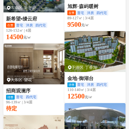
旭辉·森屿暖树
浑南区·新市府
普宅
洋房
四代宅
89-127㎡ | 3/4居
新希望•缦云府
9500
元/㎡
普宅
洋房
四代宅
126-152㎡ | 4居
14500
元/㎡
于洪区·丁香湖
金地·御湖台
大东区·望花
普宅
洋房
四代宅
110-140㎡ | 3/4居
招商观澜序
12500
元/㎡
普宅
四代宅
96-139㎡ | 3/4居
待定