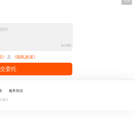
0/100
议》
及
《隐私政策》
交委托
策
服务协议
34-1