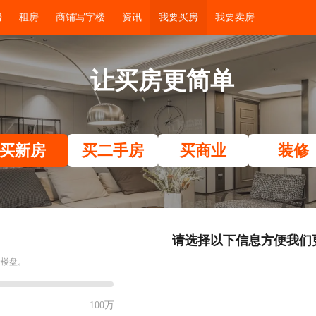
房
租房
商铺写字楼
资讯
我要买房
我要卖房
让买房更简单
买新房
买二手房
买商业
装修
请选择以下信息方便我们
合楼盘。
100万