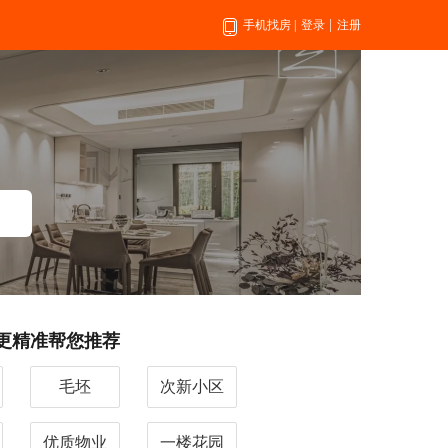
|
手机找房
|
登录
注册
更精准帮您推荐
毛坯
次新小区
优质物业
一楼花园