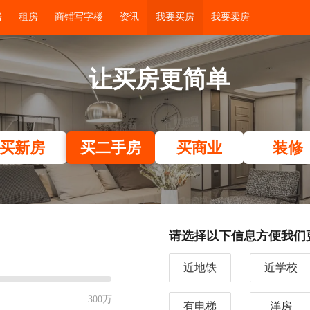
房
租房
商铺写字楼
资讯
我要买房
我要卖房
让买房更简单
买新房
买二手房
买商业
装修
请选择以下信息方便我们
近地铁
近学校
300万
有电梯
洋房