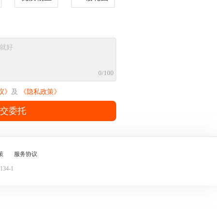
0/100
议》
及
《隐私政策》
交委托
策
服务协议
34-1