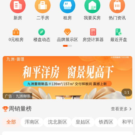
新房
二手房
租房
我要买房
热门资讯
0元租房
楼盘动态
品牌展示区
房贷计算器
最近开盘
1/1
广告：九洲御璟
周销量榜
查看更多
全部
浑南区
沈北新区
皇姑区
铁西区
和平