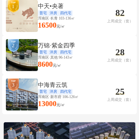
中天•央著
1
82
普宅
洋房
四代宅
浑南区·长青 103-136㎡
上周成交（套）
16500
元/㎡
万锦·紫金四季
2
28
普宅
洋房
四代宅
浑南区·其他 96-143㎡
上周成交（套）
8600
元/㎡
中海青云筑
3
25
普宅
洋房
四代宅
浑南区·新市府 106-126㎡
上周成交（套）
13000
元/㎡