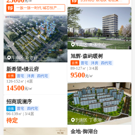
元/㎡
一族一脉一时代 城芯恒产 敬献壹号人物
浑南区·奥体中心
旭辉·森屿暖树
浑南区·新市府
普宅
洋房
四代宅
89-127㎡ | 3/4居
新希望•缦云府
9500
元/㎡
普宅
洋房
四代宅
126-152㎡ | 4居
14500
元/㎡
大东区·望花
招商观澜序
普宅
四代宅
96-139㎡ | 3/4居
待定
于洪区·丁香湖
金地·御湖台