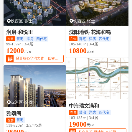
铁西区·张士
铁西区·张士
润启·和悦里
沈阳地铁·花海和鸣
普宅
洋房
四代宅
普宅
洋房
四代宅
99-139㎡ | 3/4居
105-140㎡ | 3/4居
12000
10800
元/㎡
元/㎡
经开核心华润力作，低密宜居性价比优选
和平区·长白
沈河区·金廊
中海瑞文满和
普宅
洋房
四代宅
雅颂阁
103-135㎡ | 3/4居
普宅
19000
元/㎡
118-320㎡ | 2/3/4/5居
25000
长白岛芯·双地铁·名校聚集·精装四代宅